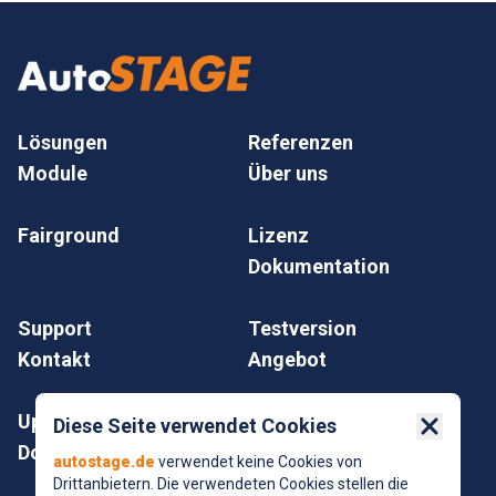
Lösungen
Referenzen
Module
Über uns
Fairground
Lizenz
Dokumentation
Support
Testversion
Kontakt
Angebot
Update
Impressum
Diese Seite verwendet Cookies
Close 
Download
Datenschutz
autostage.de
verwendet keine Cookies von
Drittanbietern. Die verwendeten Cookies stellen die