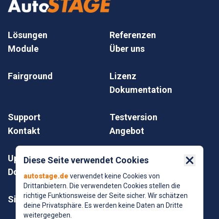
Lösungen
Referenzen
Module
Über uns
Fairground
Lizenz
Dokumentation
Support
Testversion
Kontakt
Angebot
Update
Impressum
Diese Seite verwendet Cookies
Close 
Download
Datenschutz
autostage.de
verwendet keine Cookies von
Drittanbietern. Die verwendeten Cookies stellen die
richtige Funktionsweise der Seite sicher. Wir schätzen
Sitemap
© AutoSTAGE GmbH
deine Privatsphäre. Es werden keine Daten an Dritte
2025
weitergegeben.