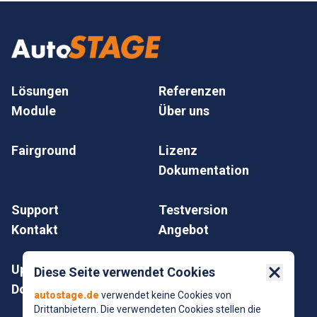
Lösungen
Referenzen
Module
Über uns
Fairground
Lizenz
Dokumentation
Support
Testversion
Kontakt
Angebot
Update
Impressum
Diese Seite verwendet Cookies
Close 
Download
Datenschutz
autostage.de
verwendet keine Cookies von
Drittanbietern. Die verwendeten Cookies stellen die