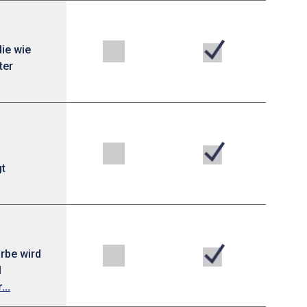
ie wie
ter
gt
rbe wird
l
...