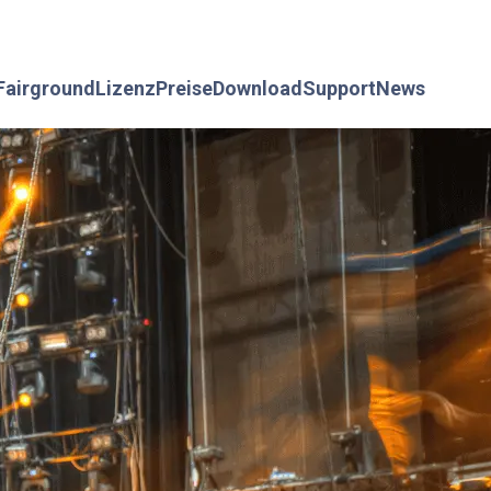
Fairground
Lizenz
Preise
Download
Support
News