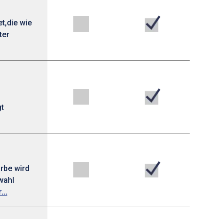
t,die wie
ter
gt
rbe wird
wahl
...