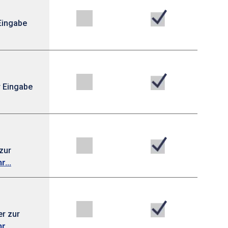
 Eingabe
r Eingabe
zur
r...
er zur
r...