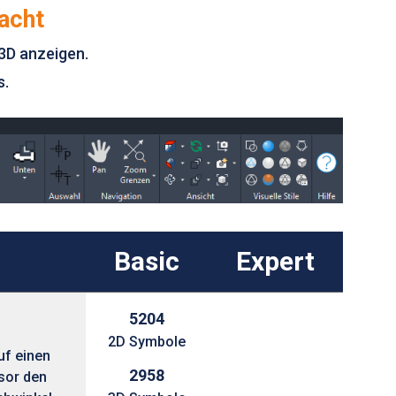
acht
3D anzeigen.
s.
Basic
Expert
5204
2D Symbole
uf einen
2958
sor den