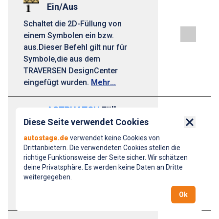
Ein/Aus
Schaltet die 2D-Füllung von
einem Symbolen ein bzw.
aus.Dieser Befehl gilt nur für
Symbole,die aus dem
TRAVERSEN DesignCenter
eingefügt wurden.
Mehr...
ASTRHATCH
Füllung
beim Einfügen EIN
Diese Seite verwendet Cookies
Close 
Schaltet die 2D-Füllung für neu
autostage.de
verwendet keine Cookies von
Drittanbietern. Die verwendeten Cookies stellen die
einzufügende Symbole
richtige Funktionsweise der Seite sicher. Wir schätzen
ein.Dieser Befehl gilt nur für
deine Privatsphäre. Es werden keine Daten an Dritte
Symbole,die aus dem
weitergegeben.
TRAVERSEN DesignCenter
Ok
eingefügt wurden.
Mehr...