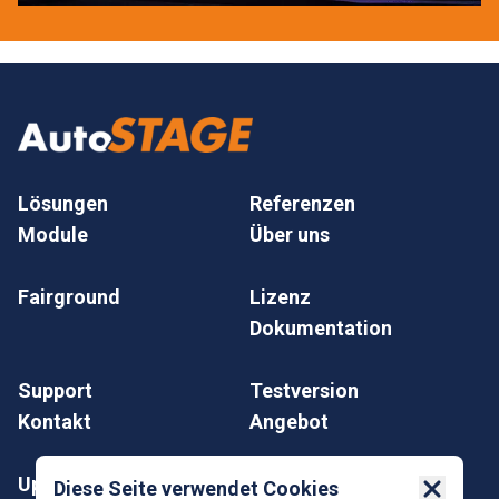
Lösungen
Referenzen
Module
Über uns
Fairground
Lizenz
Dokumentation
Support
Testversion
Kontakt
Angebot
Update
Impressum
Diese Seite verwendet Cookies
Close 