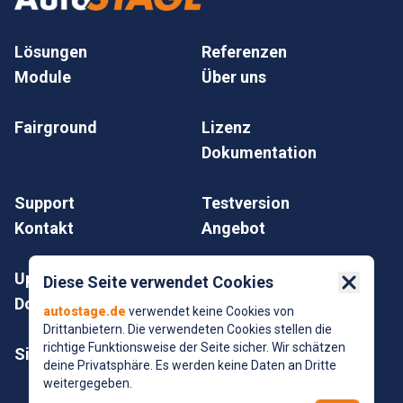
Lösungen
Referenzen
Module
Über uns
Fairground
Lizenz
Dokumentation
Support
Testversion
Kontakt
Angebot
Update
Impressum
Diese Seite verwendet Cookies
Close 
Download
Datenschutz
autostage.de
verwendet keine Cookies von
Drittanbietern. Die verwendeten Cookies stellen die
richtige Funktionsweise der Seite sicher. Wir schätzen
Sitemap
© AutoSTAGE GmbH
deine Privatsphäre. Es werden keine Daten an Dritte
2025
weitergegeben.